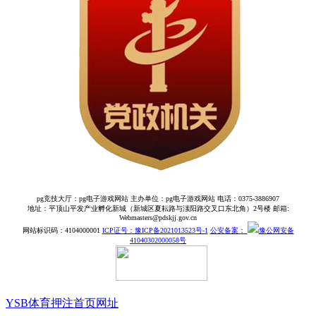
pg竞技大厅：pg电子游戏网站 主办单位：pg电子游戏网站 电话：0375-3886907
地址：平顶山平发产业孵化新城（新城区夏耘路与滍阳路交叉口东北角）2号楼 邮箱:
Webmasters@pdskjj.gov.cn
网站标识码：4104000001
ICP证号：豫ICP备2021013523号-1
公安备案：
豫公网安备
41040302000058号
YSB体育押注首页网址