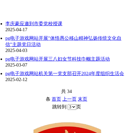
李庆豪应邀到市委党校授课
2025-04-17
pg电子游戏网站开展"体悟愚公移山精神弘扬传统文化自
信"主题党日活动
2025-04-03
pg电子游戏网站开展三八妇女节科技巾帼主题活动
2025-03-07
pg电子游戏网站机关第一党支部召开2024年度组织生活会
2025-02-12
共 34
条
首页
上一页
末页
跳转到
页