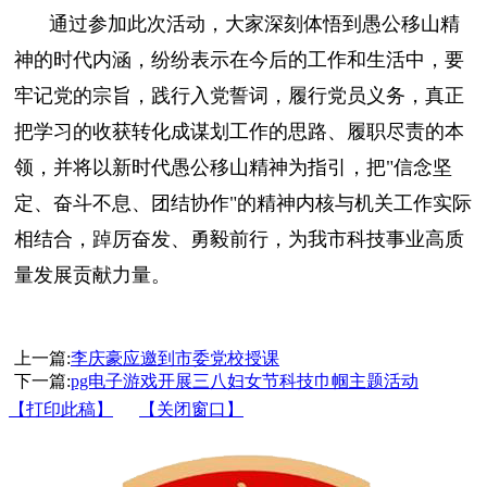
通过参加此次活动，大家深刻体悟到愚公移山精
神的时代内涵，纷纷表示在今后的工作和生活中，要
牢记党的宗旨，践行入党誓词，履行党员义务，真正
把学习的收获转化成谋划工作的思路、履职尽责的本
领，并将以新时代愚公移山精神为指引，把"信念坚
定、奋斗不息、团结协作"的精神内核与机关工作实际
相结合，踔厉奋发、勇毅前行，为我市科技事业高质
量发展贡献力量。
上一篇:
李庆豪应邀到市委党校授课
下一篇:
pg电子游戏开展三八妇女节科技巾帼主题活动
【打印此稿】
【关闭窗口】