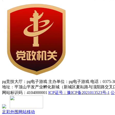
pg竞技大厅：pg电子游戏 主办单位：pg电子游戏 电话：0375-388
地址：平顶山平发产业孵化新城（新城区夏耘路与滍阳路交叉口
网站标识码：4104000001
ICP证号：豫ICP备2021013523号-1
公
足彩外围网站移动