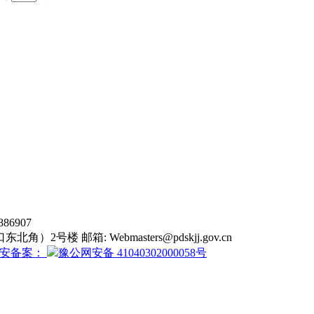
6907
东北角）2号楼 邮箱:
Webmasters@pdskjj.gov.cn
安备案：
豫公网安备 41040302000058号