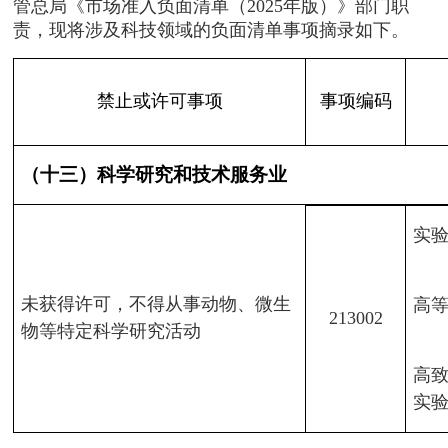
管总局《市场准入负面清单（2025年版）》部门职
责，现将涉及科技领域的负面清单事项摘录如下。
禁止或许可事项
事项编码
（十三）科学研究和技术服务业
实
未获得许可，不得从事动物、微生
高
213002
物等特定科学研究活动
高
实