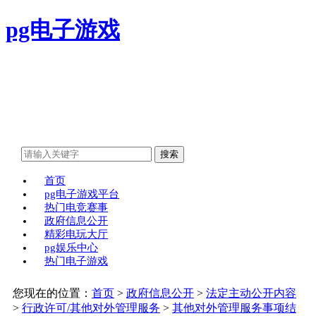
pg电子游戏
首页
pg电子游戏平台
热门电竞赛事
政府信息公开
精彩电玩大厅
pg娱乐中心
热门电子游戏
您现在的位置：
首页
>
政府信息公开
>
法定主动公开内容
>
行政许可/其他对外管理服务
>
其他对外管理服务事项结