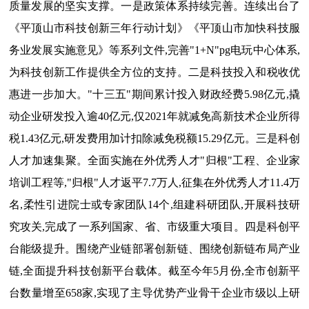
质量发展的坚实支撑。一是政策体系持续完善。连续出台了
《平顶山市科技创新三年行动计划》《平顶山市加快科技服
务业发展实施意见》等系列文件,完善"1+N"pg电玩中心体系,
为科技创新工作提供全方位的支持。二是科技投入和税收优
惠进一步加大。"十三五"期间累计投入财政经费5.98亿元,撬
动企业研发投入逾40亿元,仅2021年就减免高新技术企业所得
税1.43亿元,研发费用加计扣除减免税额15.29亿元。三是科创
人才加速集聚。全面实施在外优秀人才"归根"工程、企业家
培训工程等,"归根"人才返平7.7万人,征集在外优秀人才11.4万
名,柔性引进院士或专家团队14个,组建科研团队,开展科技研
究攻关,完成了一系列国家、省、市级重大项目。四是科创平
台能级提升。围绕产业链部署创新链、围绕创新链布局产业
链,全面提升科技创新平台载体。截至今年5月份,全市创新平
台数量增至658家,实现了主导优势产业骨干企业市级以上研