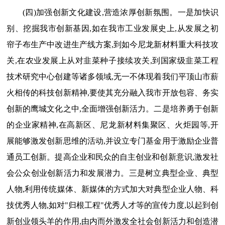
(四)加强创新文化建设,营造浓厚创新氛围。一是加快识
别、挖掘我市创新基因,如在我市工业发展史上,从发展之初
帘子布生产中改进生产线方案,到如今尼龙新材料重大科技攻
关,在农业发展上从对韭菜种子接续攻关,到国家级韭菜工程
技术研究中心创建等诸多领域,无一不体现着我们平顶山市薪
火相传的科技创新精神,要使其充分融入我市开放包容、务实
创新的鹰城文化之中,全面增强创新活力。二是培养勇于创新
的企业家精神,在高新区、尼龙新材料集聚区、火炬园等,开
展能够激发创新思维的活动,并设立专门基金用于激励企业普
通员工创新。提高企业和民众的自主创业和创新意识,激发社
会公众创业创新活力和发展潜力。三是树立典型企业、典型
人物,利用传统媒体、新媒体的方式加大对典型企业人物、科
技优秀人物,如对"归根工程"优秀人才等的宣传力度,以起到创
新创业领头羊的作用,由内而外激发全社会创新活力和创造潜