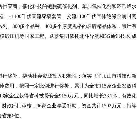
略供应商；催化科技的钯脱硫催化剂、苯加氢催化剂和环己烯水
±1100千伏直流穿墙套管、交流1100千伏气体绝缘金属封闭
系列、300多个品种、400多个厚度规格的名牌精品体系，累计有
模锻压机等国家工程。跃薪集团依托北斗导航和5G通讯技术,成
进行奖补，撬动社会资源投入积极性；落实《平顶山市科技创新
费用，按照一定比例进行奖补，累计为全市115家企业发放科
企业获得省科技贷资金9150万元，同比增长33.7%，有效化
财政部门审核，96家企业享受补助，资金共计1592万元；持续
全省第6位。