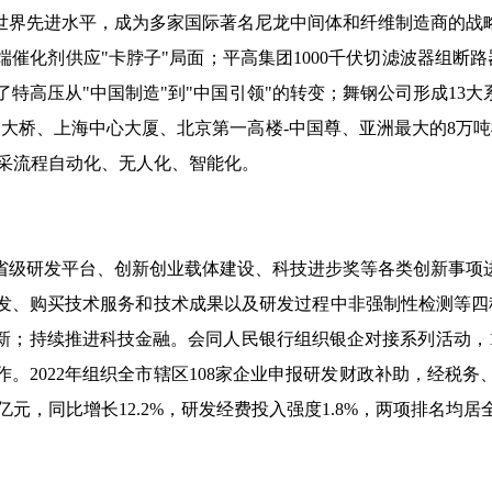
、世界先进水平，成为多家国际著名尼龙中间体和纤维制造商的战
化剂供应"卡脖子"局面；平高集团1000千伏切滤波器组断路器、
特高压从"中国制造"到"中国引领"的转变；舞钢公司形成13大
澳大桥、上海中心大厦、北京第一高楼-中国尊、亚洲最大的8万吨
开采流程自动化、无人化、智能化。
省级研发平台、创新创业载体建设、科技进步奖等各类创新事项
发、购买技术服务和技术成果以及研发过程中非强制性检测等四种
新；持续推进科技金融。会同人民银行组织银企对接系列活动，13家
2022年组织全市辖区108家企业申报研发财政补助，经税务、
7亿元，同比增长12.2%，研发经费投入强度1.8%，两项排名均居