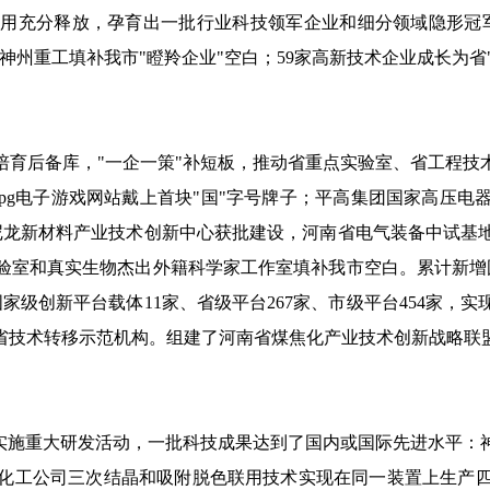
用充分释放，孕育出一批行业科技领军企业和细分领域隐形冠
州重工填补我市"瞪羚企业"空白；59家高新技术企业成长为省
培育后备库，"一企一策"补短板，推动省重点实验室、省工程
pg电子游戏网站戴上首块"国"字号牌子；平高集团国家高压电
省尼龙新材料产业技术创新中心获批建设，河南省电气装备中试基
验室和真实生物杰出外籍科学家工作室填补我市空白。累计新增
家级创新平台载体11家、省级平台267家、市级平台454家
家省技术转移示范机构。组建了河南省煤焦化产业技术创新战略联
实施重大研发活动，一批科技成果达到了国内或国际先进水平：
化工公司三次结晶和吸附脱色联用技术实现在同一装置上生产