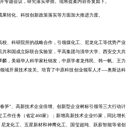
召开专题会议，研究落实举措。现将提案内容答复如下。
成果转化、科技创新政策落实等方面加大推进力度。
高校、科研院所的战略合作，引领煤化工、尼龙化工等优势产业
民共和国成立际联合实验室，平高集团与清华大学、西安交大共
季麟，美籍华人科学家杜锦发，中原学者龙伟民、韩一帆、王力
域开展技术攻关。培育了中原科技创业领军人才----奥斯达科
"春笋"、高新技术企业倍增、创新型企业树标引领等三大行动计
定工作任务（省定460家）；新增高新技术企业95家，同比增长
技、尼龙化工、五星新材和神鹰化工、国玺超纯、跃薪智能等省创