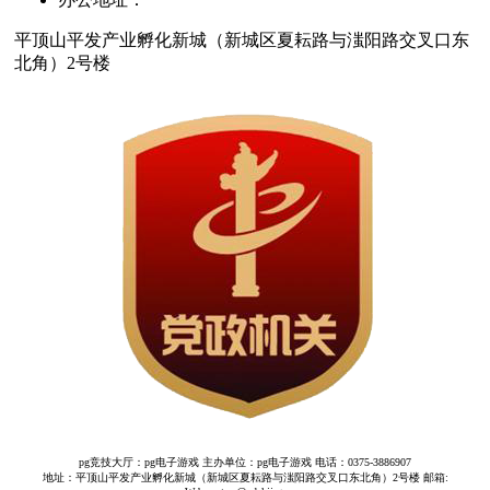
平顶山平发产业孵化新城（新城区夏耘路与滍阳路交叉口东
北角）2号楼
pg竞技大厅：pg电子游戏 主办单位：pg电子游戏 电话：0375-3886907
地址：平顶山平发产业孵化新城（新城区夏耘路与滍阳路交叉口东北角）2号楼 邮箱: