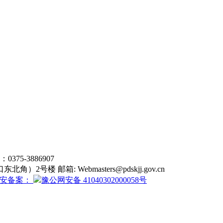
5-3886907
东北角）2号楼 邮箱:
Webmasters@pdskjj.gov.cn
安备案：
豫公网安备 41040302000058号