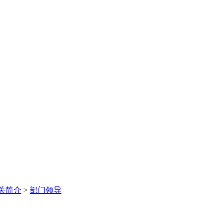
关简介
>
部门领导