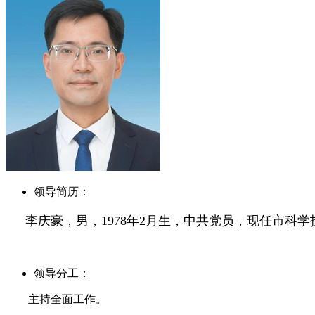
领导简历：
李庆豪
，男，
1978年2月生，
中共党员，现任市科学
领导分工：
主持全面工作。