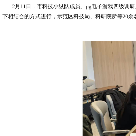
2月11日，市科技小纵队成员、pg电子游戏四级
下相结合的方式进行，示范区科技局、科研院所等20余