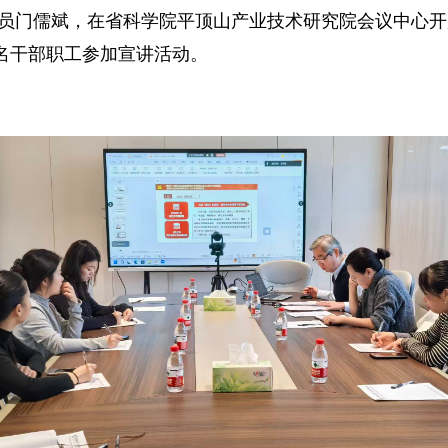
调研员门儒斌，在省科学院平顶山产业技术研究院会议中心
名干部职工参加宣讲活动。