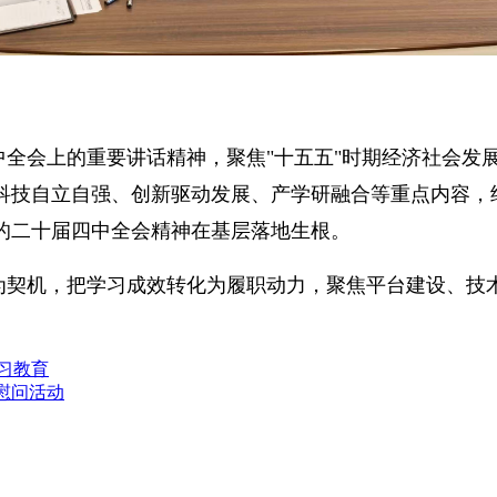
全会上的重要讲话精神，聚焦"十五五"时期经济社会发
科技自立自强、创新驱动发展、产学研融合等重点内容，
的二十届四中全会精神在基层落地生根。
为契机，把学习成效转化为履职动力，聚焦平台建设、技
习教育
慰问活动​