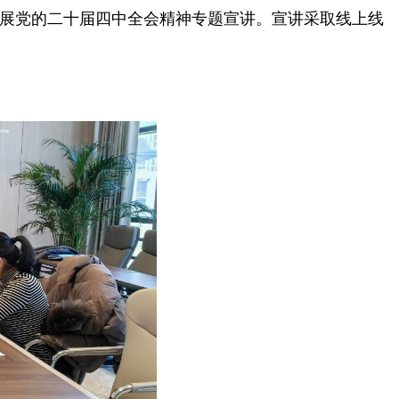
开展党的二十届四中全会精神专题宣讲。宣讲采取线上线