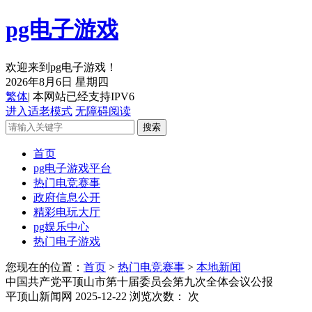
pg电子游戏
欢迎来到pg电子游戏！
2026年8月6日 星期四
繁体
| 本网站已经支持IPV6
进入适老模式
无障碍阅读
首页
pg电子游戏平台
热门电竞赛事
政府信息公开
精彩电玩大厅
pg娱乐中心
热门电子游戏
您现在的位置：
首页
>
热门电竞赛事
>
本地新闻
中国共产党平顶山市第十届委员会第九次全体会议公报
平顶山新闻网
2025-12-22
浏览次数：
次