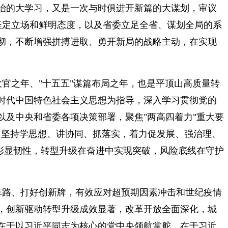
治的大学习，又是一次与时俱进开新篇的大谋划，审议
的坚定立场和鲜明态度，以及省委立足全省、谋划全局的系
彻，不断增强拼搏进取、勇开新局的战略主动，在实现
划收官之年、"十五五"谋篇布局之年，也是平顶山高质量转
时代中国特色社会主义思想为指导，深入学习贯彻党的
及中央和省委各项决策部署，聚焦"两高四着力"重大要
"，坚持学思想、讲协同、抓落实，着力促发展、强治理、
彰显韧性，转型升级在奋进中实现突破，风险底线在守护
革路、打好创新牌，有效应对超预期因素冲击和世纪疫情
，创新驱动转型升级成效显著，改革开放全面深化，城
在于以习近平同志为核心的党中央领航掌舵，在于习近