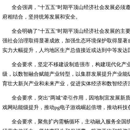
全会强调，"十五五"时期平顶山经济社会发展必须
府相结合，坚持统筹发展和安全。
全会明确了"十五五"时期平顶山经济社会发展的主
强社会治理取得显著成效，加强生态环境保护取得显著
实力大幅提升，人均地区生产总值接近或达到中等发达
全会要求，坚定不移建设制造强市，构建现代化产
级，以数智融合赋能产业转型，以集群发展提升产业能
育壮大新兴产业和未来产业，促进实体经济和数智经济
全会要求，突出"两城"牵引作用，因地制宜发展新质
戏网站能级提升，推动pg电子游戏崛起倍增，推动科
全会要求，聚焦扩内需畅循环，主动融入服务全国统