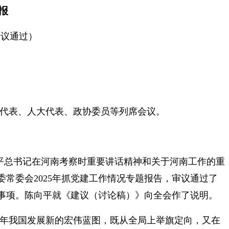
报
会议通过）
党代表、人大代表、政协委员等列席会议。
平总书记在河南考察时重要讲话精神和关于河南工作的重
常委会2025年抓党建工作情况专题报告，审议通过了
事项。陈向平就《建议（讨论稿）》向全会作了说明。
5年我国发展新的宏伟蓝图，既从全局上举旗定向，又在