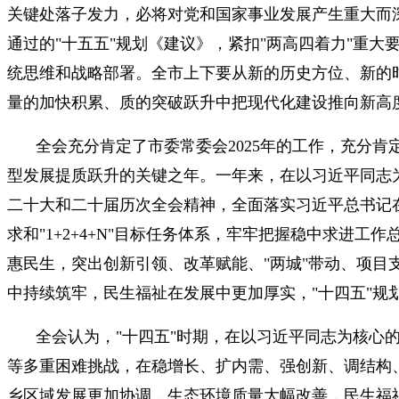
关键处落子发力，必将对党和国家事业发展产生重大而
通过的"十五五"规划《建议》，紧扣"两高四着力"重
统思维和战略部署。全市上下要从新的历史方位、新的
量的加快积累、质的突破跃升中把现代化建设推向新高
全会充分肯定了市委常委会2025年的工作，充分肯
型发展提质跃升的关键之年。一年来，在以习近平同志
二十大和二十届历次全会精神，全面落实习近平总书记
求和"1+2+4+N"目标任务体系，牢牢把握稳中求进
惠民生，突出创新引领、改革赋能、"两城"带动、项
中持续筑牢，民生福祉在发展中更加厚实，"十四五"规
全会认为，"十四五"时期，在以习近平同志为核心
等多重困难挑战，在稳增长、扩内需、强创新、调结构
乡区域发展更加协调，生态环境质量大幅改善，民生福