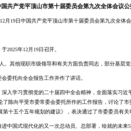
中国共产党平顶山市第十届委员会第九次全体会议公
5年12月19日中国共产党平顶山市第十届委员会第九次全体
025年12月19日召开。
1人。其他现职市级领导和有关方面负责同志，部分基层
委会委托向全会报告工作并作了讲话。
，深入学习贯彻党的二十届四中全会精神，全面落实习近
了陈向平受市委常委会委托所作的工作报告，讨论了市委
展第十五个五年规划的建议》，表决通过了市委委员有关
推进中国式现代化的又一次总动员、总部署，绘就的未来