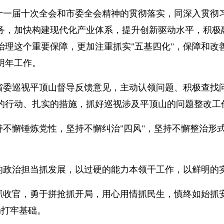
十一届十次全会和市委全会精神的贯彻落实，同深入贯彻
务，加快构建现代化产业体系，提升创新驱动水平，积极
治理这个重要保障，更加注重抓实"五基四化"，保障和改
明年工作。
省委巡视平顶山督导反馈意见，主动认领问题、积极查找
的行动、扎实的措施，抓好巡视涉及平顶山的问题整改工
不懈锤炼党性，坚持不懈纠治"四风"，坚持不懈整治形
的政治担当抓发展，以过硬的能力本领干工作，以鲜明的
抓收官，勇于拼抢抓开局，用心用情抓民生，慎终如始抓
局打牢基础。