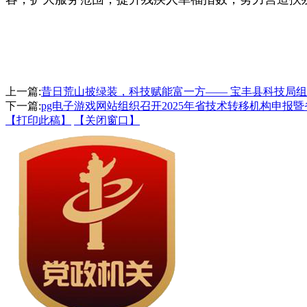
上一篇:
昔日荒山披绿装，科技赋能富一方—— 宝丰县科技局
下一篇:
pg电子游戏网站组织召开2025年省技术转移机构申报
【打印此稿】
【关闭窗口】