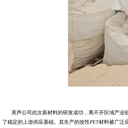
美声公司此次新材料的研发成功，离不开区域产业链
了稳定的上游供应基础。其生产的改性PET材料被广