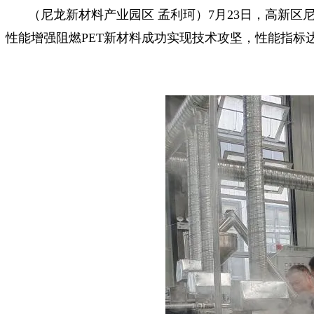
（尼龙新材料产业园区 孟利珂）7月23日，高新
性能增强阻燃PET新材料成功实现技术攻坚，性能指标