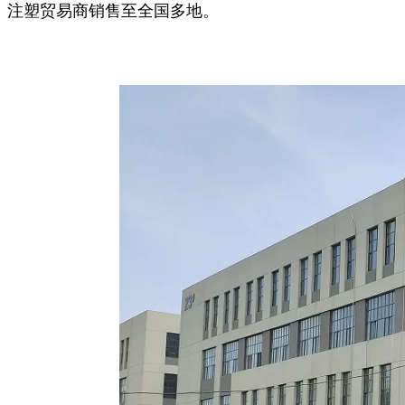
注塑贸易商销售至全国多地。