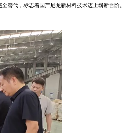
的完全替代，标志着国产尼龙新材料技术迈上崭新台阶。