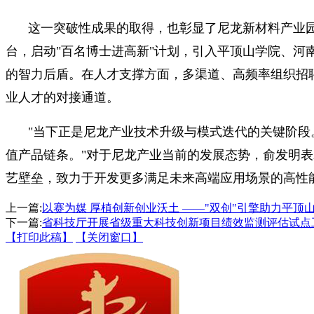
这一突破性成果的取得，也彰显了尼龙新材料产业园
台，启动"百名博士进高新"计划，引入平顶山学院、
的智力后盾。在人才支撑方面，多渠道、高频率组织招
业人才的对接通道。
"当下正是尼龙产业技术升级与模式迭代的关键阶
值产品链条。"对于尼龙产业当前的发展态势，俞发明
艺壁垒，致力于开发更多满足未来高端应用场景的高性
上一篇:
以赛为媒 厚植创新创业沃土 ——"双创"引擎助力平顶
下一篇:
省科技厅开展省级重大科技创新项目绩效监测评估试点
【打印此稿】
【关闭窗口】