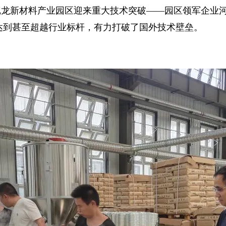
区尼龙新材料产业园区迎来重大技术突破——园区领军企业
达到甚至超越行业标杆，有力打破了国外技术壁垒。