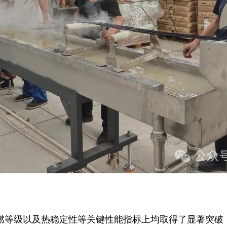
阻燃等级以及热稳定性等关键性能指标上均取得了显著突破