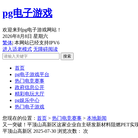
pg电子游戏
欢迎来到pg电子游戏网站！
2026年8月8日 星期六
繁体
| 本网站已经支持IPV6
进入适老模式
无障碍阅读
首页
pg电子游戏平台
热门电竞赛事
政府信息公开
精彩电玩大厅
pg娱乐中心
热门电子游戏
您现在的位置：
首页
>
热门电竞赛事
>
本地新闻
又一突破！平顶山高新区这家企业自主研发新材料阻燃PET实
平顶山高新区
2025-07-30
浏览次数：
次