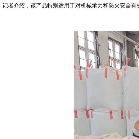
记者介绍，该产品特别适用于对机械承力和防火安全有极