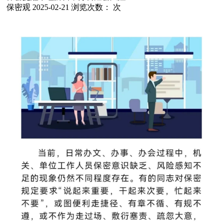
保密观
2025-02-21
浏览次数：
次