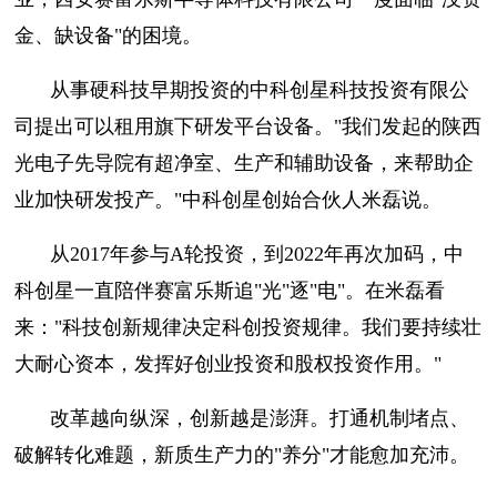
金、缺设备"的困境。
从事硬科技早期投资的中科创星科技投资有限公
司提出可以租用旗下研发平台设备。"我们发起的陕西
光电子先导院有超净室、生产和辅助设备，来帮助企
业加快研发投产。"中科创星创始合伙人米磊说。
从2017年参与A轮投资，到2022年再次加码，中
科创星一直陪伴赛富乐斯追"光"逐"电"。在米磊看
来："科技创新规律决定科创投资规律。我们要持续壮
大耐心资本，发挥好创业投资和股权投资作用。"
改革越向纵深，创新越是澎湃。打通机制堵点、
破解转化难题，新质生产力的"养分"才能愈加充沛。