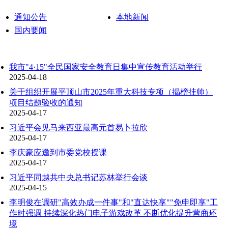
通知公告
本地新闻
国内要闻
我市"4·15"全民国家安全教育日集中宣传教育活动举行
2025-04-18
关于组织开展平顶山市2025年重大科技专项（揭榜挂帅）
项目结题验收的通知
2025-04-17
习近平会见马来西亚最高元首易卜拉欣
2025-04-17
李庆豪应邀到市委党校授课
2025-04-17
习近平同越共中央总书记苏林举行会谈
2025-04-15
李明俊在调研"高效办成一件事"和"直达快享""免申即享"工
作时强调 持续深化热门电子游戏改革 不断优化提升营商环
境